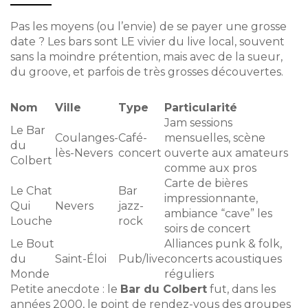
Pas les moyens (ou l’envie) de se payer une grosse
date ? Les bars sont LE vivier du live local, souvent
sans la moindre prétention, mais avec de la sueur,
du groove, et parfois de très grosses découvertes.
Nom
Ville
Type
Particularité
Jam sessions
Le Bar
Coulanges-
Café-
mensuelles, scène
du
lès-Nevers
concert
ouverte aux amateurs
Colbert
comme aux pros
Carte de bières
Le Chat
Bar
impressionnante,
Qui
Nevers
jazz-
ambiance “cave” les
Louche
rock
soirs de concert
Le Bout
Alliances punk & folk,
du
Saint-Éloi
Pub/live
concerts acoustiques
Monde
réguliers
Petite anecdote : le
Bar du Colbert
fut, dans les
années 2000, le point de rendez-vous des groupes