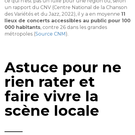
ce qui n’est pas un luxe pour une région où, selon
un rapport du CNV (Centre National de la Chanson
des Variétés et du Jazz, 2022), il y a en moyenne
11
lieux de concerts accessibles au public pour 100
000 habitants
, contre 26 dans les grandes
métropoles (
Source CNM
).
Astuce pour ne
rien rater et
faire vivre la
scène locale