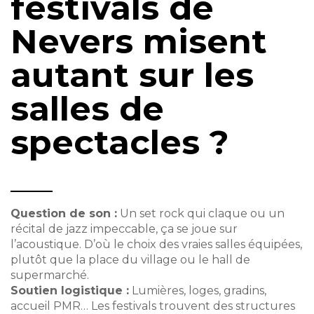
festivals de
Nevers misent
autant sur les
salles de
spectacles ?
Question de son :
Un set rock qui claque ou un
récital de jazz impeccable, ça se joue sur
l’acoustique. D’où le choix des vraies salles équipées,
plutôt que la place du village ou le hall de
supermarché.
Soutien logistique :
Lumières, loges, gradins,
accueil PMR… Les festivals trouvent des structures