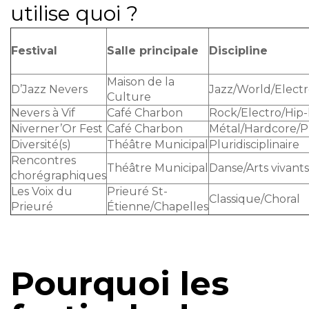
utilise quoi ?
Festival
Salle principale
Discipline
Maison de la
D’Jazz Nevers
Jazz/World/Elect
Culture
Nevers à Vif
Café Charbon
Rock/Electro/Hip
Niverner’Or Fest
Café Charbon
Métal/Hardcore/
Diversité(s)
Théâtre Municipal
Pluridisciplinaire
Rencontres
Théâtre Municipal
Danse/Arts vivants
chorégraphiques
Les Voix du
Prieuré St-
Classique/Choral
Prieuré
Étienne/Chapelles
Pourquoi les