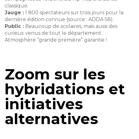
classique.
Jauge :
1 800 spectateurs sur trois jours pour la
dernière édition connue (source : ADDA 58).
Public :
Beaucoup de scolaires, mais aussi des
curieux venus de tout le département.
Atmosphère “grande première” garantie !
Zoom sur les
hybridations et
initiatives
alternatives