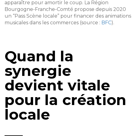
apparaître pour amortir le coup. La Région
Bourgogne-Franche-Comté propose depuis 2020
un “Pass Scène locale” pour financer des animations
musicales dans les commerces (source :
BFC
).
Quand la
synergie
devient vitale
pour la création
locale