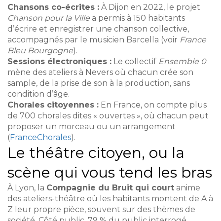
Chansons co-écrites :
À Dijon en 2022, le projet
Chanson pour la Ville
a permis à 150 habitants
d’écrire et enregistrer une chanson collective,
accompagnés par le musicien Barcella (voir
France
Bleu Bourgogne
).
Sessions électroniques :
Le collectif
Ensemble 0
mène des ateliers à Nevers où chacun crée son
sample, de la prise de son à la production, sans
condition d’âge.
Chorales citoyennes :
En France, on compte plus
de 700 chorales dites « ouvertes », où chacun peut
proposer un morceau ou un arrangement
(
FranceChorales
).
Le théâtre citoyen, ou la
scène qui vous tend les bras
À Lyon, la
Compagnie du Bruit qui court
anime
des ateliers-théâtre où les habitants montent de A à
Z leur propre pièce, souvent sur des thèmes de
société. Côté public, 79 % du public interrogé